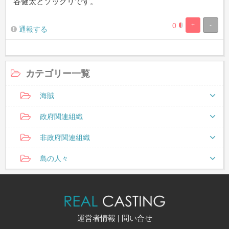
谷健太とソックリです。
0
+
-
0.46728971962
99.5327102803
通報する
Complete
Complete
カテゴリー一覧
海賊
政府関連組織
非政府関連組織
島の人々
運営者情報
|
問い合せ