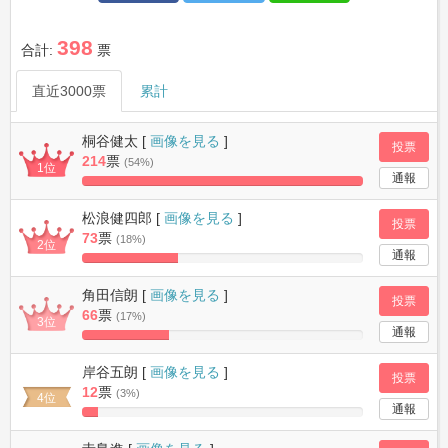
398
合計:
票
直近3000票
累計
桐谷健太 [
画像を見る
]
投票
214
票
(54%)
1位
通報
100%
Complete
松浪健四郎 [
画像を見る
]
投票
73
票
(18%)
2位
通報
34.11214953271%
Complete
角田信朗 [
画像を見る
]
投票
66
票
(17%)
3位
通報
30.841121495327%
Complete
岸谷五朗 [
画像を見る
]
投票
12
票
(3%)
4位
通報
5.607476635514%
Complete