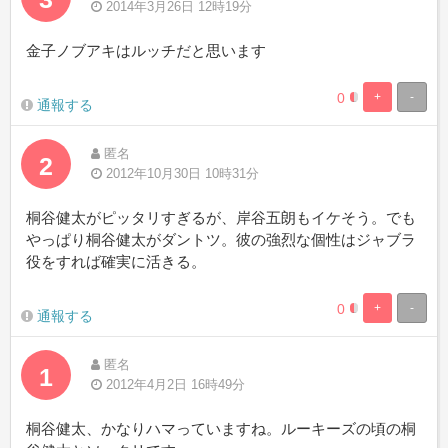
2014年3月26日 12時19分
金子ノブアキはルッチだと思います
0
+
-
0.46728971962
99.5327102803
通報する
Complete
Complete
匿名
2
2012年10月30日 10時31分
桐谷健太がピッタリすぎるが、岸谷五朗もイケそう。でも
やっぱり桐谷健太がダントツ。彼の強烈な個性はジャブラ
役をすれば確実に活きる。
0
+
-
0.46728971962
99.5327102803
通報する
Complete
Complete
匿名
1
2012年4月2日 16時49分
桐谷健太、かなりハマっていますね。ルーキーズの頃の桐