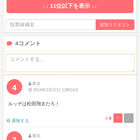
Complete
↓↓ 11位以下を表示 ↓↓
4コメント
匿名
4
2014年3月27日 12時16分
ルッチは松田翔太だろ！
0
+
-
0.46728971962
99.5327102803
通報する
Complete
Complete
匿名
3