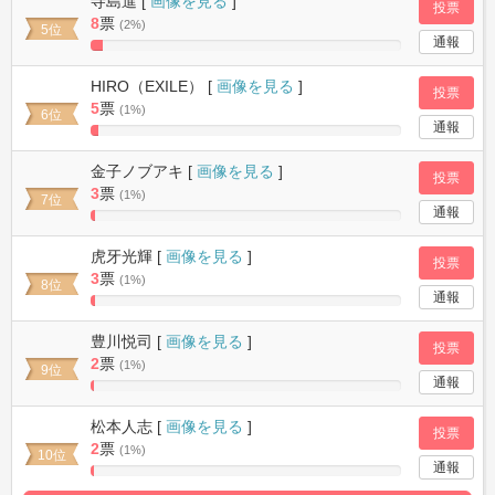
寺島進 [
画像を見る
]
投票
8
票
(2%)
5位
通報
3.7383177570093%
Complete
HIRO（EXILE） [
画像を見る
]
投票
5
票
(1%)
6位
通報
2.3364485981308%
Complete
金子ノブアキ [
画像を見る
]
投票
3
票
(1%)
7位
通報
1.4018691588785%
Complete
虎牙光輝 [
画像を見る
]
投票
3
票
(1%)
8位
通報
1.4018691588785%
Complete
豊川悦司 [
画像を見る
]
投票
2
票
(1%)
9位
通報
0.93457943925234%
Complete
松本人志 [
画像を見る
]
投票
2
票
(1%)
10位
通報
0.93457943925234%